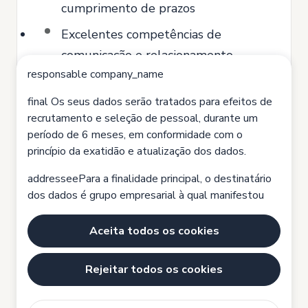
cumprimento de prazos
Excelentes competências de
comunicação e relacionamento
responsable company_name
interpessoal
Proatividade e capacidade de
final Os seus dados serão tratados para efeitos de
recrutamento e seleção de pessoal, durante um
identificar oportunidades de melhoria
período de 6 meses, em conformidade com o
Domínio do Excel e Power BI
princípio da exatidão e atualização dos dados.
Conhecimento de software de ERP
addresseePara a finalidade principal, o destinatário
SAP (preferencial)
dos dados é grupo empresarial à qual manifestou
interesse e submeteu a sua candidatura.
Familiaridade com legislação fiscal
Aceita todos os cookies
rights Tem o direito de obter confirmação sobre se
Domínio da Língua Portuguesa e
os seus dados pessoais estão a ser tratados, bem
bons conhecimentos de Inglês
Rejeitar todos os cookies
como o direito de aceder aos mesmos, solicitar a sua
retificação ou eliminação, e apresentar reclamação
junto da Comissão Nacional de Proteção de Dados,