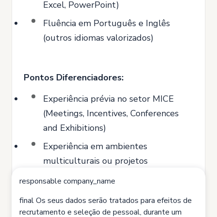
Excel, PowerPoint)
Fluência em Português e Inglês
(outros idiomas valorizados)
Pontos Diferenciadores:
Experiência prévia no setor MICE
(Meetings, Incentives, Conferences
and Exhibitions)
Experiência em ambientes
multiculturais ou projetos
internacionais
responsable company_name
Domínio de ferramentas ERP e
final Os seus dados serão tratados para efeitos de
planeamento de eventos
recrutamento e seleção de pessoal, durante um